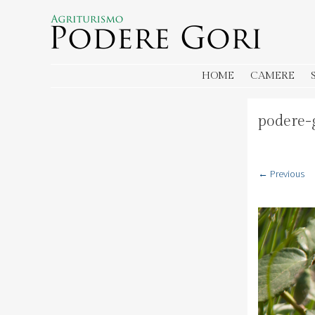
AGRITURISMO PODERE GORI
Agriturismo in Toscana a Montecatini Terme in Provincia di Pistoia
SKIP TO CONTENT
HOME
CAMERE
podere-
← Previous