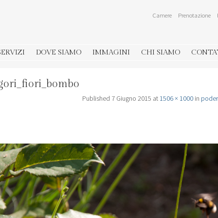
Camere
Prenotazione
SERVIZI
DOVE SIAMO
IMMAGINI
CHI SIAMO
CONTA
gori_fiori_bombo
Published
7 Giugno 2015
at
1506 × 1000
in
poder