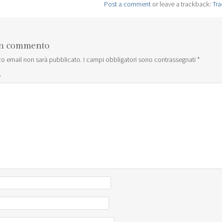
Post a comment
or leave a trackback:
Tr
un commento
izzo email non sarà pubblicato.
I campi obbligatori sono contrassegnati
*
*