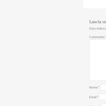
Lascia 
Il tuo indir
Commento
Nome
*
Email
*