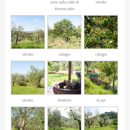
vista sulla Valle di
oliveto
Montecatini
oliveto
ciliegio
ciliegio
oliveto
strettoio
le api