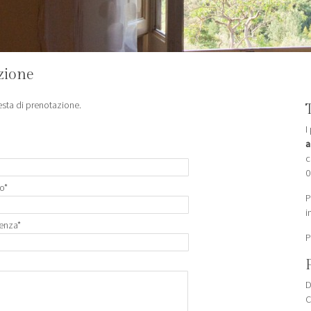
zione
iesta di prenotazione.
I
a
c
0
vo
*
P
i
tenza
*
P
D
C