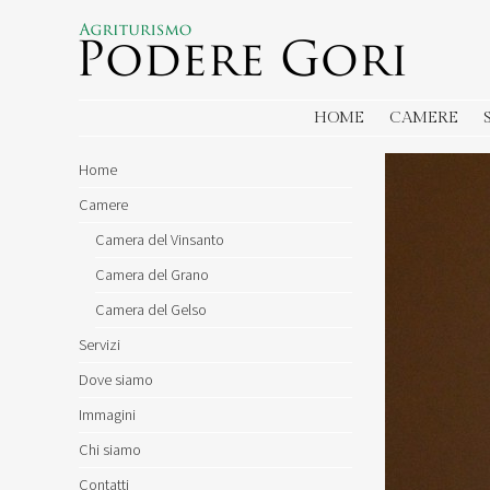
AGRITURISMO PODERE GORI
Agriturismo in Toscana a Montecatini Terme in Provincia di Pistoia
SKIP TO CONTENT
HOME
CAMERE
Home
Camere
Camera del Vinsanto
Camera del Grano
Camera del Gelso
Servizi
Dove siamo
Immagini
Chi siamo
Contatti