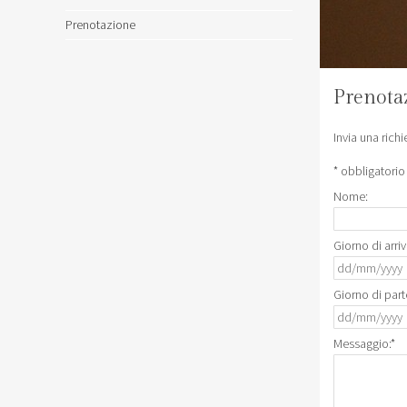
Prenotazione
Prenota
Invia una rich
*
obbligatorio
Nome:
Giorno di arri
Giorno di par
Messaggio:
*