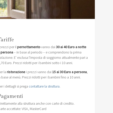
Tariffe
 prezzi per il
pernottamento
vanno dai
30 ai 40 Euro a notte
 persona
– in base al periodo – e comprendono la prima
olazione. E’ esclusa l’imposta di soggiorno attualmente pari a
,70 Euro. Prezzi ridotti per i bambini sotto i 10 anni.
er la
ristorazione
i prezzi vanno dai
15 ai 30 Euro a persona
,
n base al menù. Prezzi ridotti per i bambini fino a 10 anni.
er i dettagli si prega
contattare la struttura
.
Pagamenti
irettamente alla struttura anche con carte di credito.
arte accettate: VISA, MasterCard